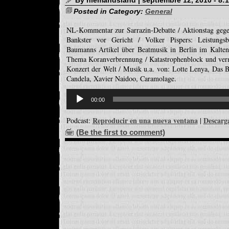
By niemandsland | septiembre 12, 2010 - 8:
Posted in Category:
General
NL-Kommentar zur Sarrazin-Debatte / Aktionstag geg
Bankster vor Gericht / Volker Pispers: Leistun
Baumanns Artikel über Beatmusik in Berlin im Kalten
Thema Koranverbrennung / Katastrophenblock und verm
Konzert der Welt / Musik u.a. von: Lotte Lenya, Das B
Candela, Xavier Naidoo, Caramolage.
Reproductor
de
00:00
audio
Reproducir en una nueva ventana
Descarg
Podcast:
|
(Be the first to comment)