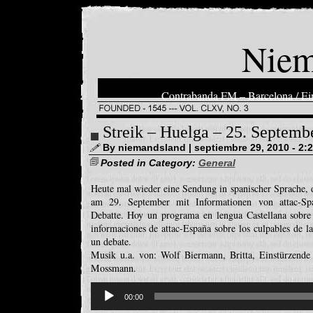
Niem
Contrabanda FM – Barcelona / Ein
Streik – Huelga – 25. Septemb
By niemandsland | septiembre 29, 2010 - 2:
Posted in Category:
General
Heute mal wieder eine Sendung in spanischer Sprache,
am 29. September mit Informationen von attac-Spa
Debatte. Hoy un programa en lengua Castellana sobre
informaciones de attac-España sobre los culpables de la
un debate.
Musik u.a. von: Wolf Biermann, Britta, Einstürzende
Mossmann.
Reproductor
de
00:00
audio