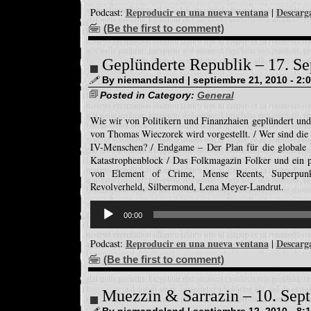
Reproducir en una nueva ventana
Descarg
Podcast:
|
(Be the first to comment)
Geplünderte Republik – 17. S
By niemandsland | septiembre 21, 2010 - 2:
Posted in Category:
General
Wie wir von Politikern und Finanzhaien geplündert un
von Thomas Wieczorek wird vorgestellt. / Wer sind die
IV-Menschen? / Endgame – Der Plan für die globale V
Katastrophenblock / Das Folkmagazin Folker und ein 
von Element of Crime, Mense Reents, Superpunk
Revolverheld, Silbermond, Lena Meyer-Landrut.
Reproductor
de
00:00
audio
Reproducir en una nueva ventana
Descarg
Podcast:
|
(Be the first to comment)
Muezzin & Sarrazin – 10. Sep