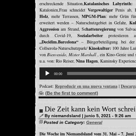
Katalanisches Labyrinth:
erschreckende Situation,
P
Vergewaltiger
Katalonien,Frau schneidet
Penis ab, B
Holz
MPGM-Plan
, mehr Terrassen,
: mehr Grün f
Kul
erweitert werden – Naturschutzgebiet in Gefahr,
Aggression
chattenregierung
am Strand, S
von Salvado
Sozialarbeiter
durch Covid-19,
protestieren 
„Decidim.Barcelona“
– Bürgerbeteiligung bei der
Kinokultur:
Collserola-Naturschutzpark/
100 Jahre Lu
von
Bienvenido, Mister Marshall
, ein Kino-Genie und 
Nina Hagen
u.a. von: Rio Reiser,
, Kaminsky Experienc
Reproductor
de
00:00
audio
Reproducir en una nueva ventana
Descarg
Podcast:
|
(Be the first to comment)
Die Zeit kann kein Wort schre
By niemandsland | junio 5, 2021 - 9:26 am
Posted in Category:
General
Die Woche im Niemandsland vom 31. Mai – 7. Juni 