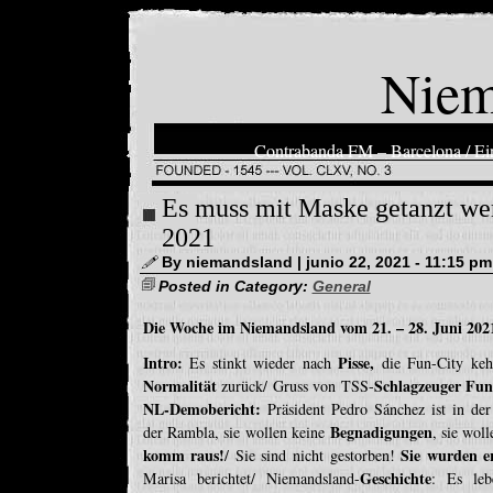
Niem
Contrabanda FM – Barcelona / Ein
Es muss mit Maske getanzt wer
2021
By niemandsland | junio 22, 2021 - 11:15 pm
Posted in Category:
General
Die Woche im Niemandsland vom 21. – 28. Juni 202
Intro:
Pisse,
Es stinkt wieder nach
die Fun-City kehr
Normalität
Schlagzeuger Fu
zurück/ Gruss von TSS-
NL-Demobericht:
Präsident Pedro Sánchez ist in der
Begnadigungen
der Rambla, sie wollen keine
, sie wol
komm raus!
Sie wurden e
/ Sie sind nicht gestorben!
Geschichte
Marisa berichtet/ Niemandsland-
: Es le