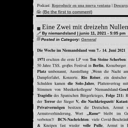
Reproducir en una nueva ventana
Descarg
Podcast:
|
(Be the first to comment)
Eine Zwei mit dreizehn Nullen
By niemandsland | junio 11, 2021 - 5:05 pm
Posted in Category:
General
Die Woche im Niemandsland vom 7.- 14. Juni 2021
1971
Ton Steine Scherben
erschien die erste LP von
:
Berlin
50 Jahre TSS, groβes Festival in
, Kreuzberger 
Platz
umbenannt, Ausstellung „Wenn die Nacht am 
Rio Reiser
Dampferfahrt, Konzerte.
, ein deutsche
die Solo-Jahre
Schulden kamen
, Plattenvertrag m
Gesc
Stimmen von Musikerkollegen/ Niemandsland-
Tragödie
Folge 211:
des Spanischen Bürgerkrieges,
R
Terror
V, die Nachkriegszeit
Katast
der
der Sieger
/
Privatvermögen
besitzen die Deutschen, Armut s
„Rasse“
Armutsverhinderung, Wort
bleibt im G
BCN-Nachrichten
verboten?/
: viele Covid-Beschrä
&
volle Pulle
Kneipen fast wieder
, Armut in