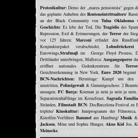
Protestkultur:
Demo der „marea pensionista“ gegen d
Renteneintrittsalters
das geplante Anheben des
/ Rass
Tulsa Oklahoma
an der Black Community von
v
Geschichte
Tragödie
: Es lebe der Tod, Die
des Spani
Terror
Repression, Exil & Erinnerungen, der
der Sie
Marconi
vor 125 Jahren:
erfindet den Rundfu
Lohndrückerei
Konjunkturpaket verabschiedet,
i
Strafmaβ
Eurowings,
im George Floyd Prozess, D
Ausgangssperre
Drittländer unterbringen, Mallorca:
du
Terror
eröffnet nationales Gedenkzentrum für
Euro 2020
Gesichtserkennung in New York,
beginnt 
BCN-Nachrichten:
Hermitage: Kampf um den Ha
Polizeigewalt
umstritten,
& Gummigeschoss: 2 Beamte
FC Barça:
aussagen,
Koeman ja nein ja nein ja nein, j
Sagrada Famili
Separatistenhäftlinge im Kreuzfeuer,
Filmstadt BCN
Stränden,
: DocBarcelona-Festival zu 
Kinokultur:
triplete/
Juniprogramm der Filmoteca, 
Bammel
Musik
Kinofilm-Vorführer
aus Hamburg/
& 
Jackson
Akne Kid
, Mine und Sophie Hunger,
Joe, K
Meinecke
.