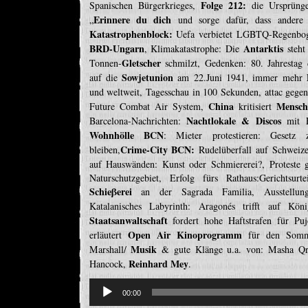
Folge 212:
Spanischen Bürgerkrieges,
die Ursprüng
Erinnere du dich
„
und sorge dafür, dass andere s
Katastrophenblock:
Uefa verbietet LGBTQ-Regenboge
BRD-Ungarn
Antarktis
, Klimakatastrophe: Die
steht
Gletscher
Tonnen-
schmilzt, Gedenken: 80. Jahrestag
Sowjetunion
auf die
am 22.Juni 1941, immer mehr
und weltweit, Tagesschau in 100 Sekunden, attac gege
China
Mensch
Future Combat Air System,
kritisiert
Nachtlokale & Discos
Barcelona-Nachrichten:
mit E
Wohnhölle BCN
: Mieter protestieren: Gesetz 
Crime-City BCN:
bleiben,
Rudelüberfall auf Schweize
auf Hauswänden: Kunst oder Schmiererei?, Proteste
Naturschutzgebiet, Erfolg fürs Rathaus:Gerichtsur
Schieβerei
an der Sagrada Familia, Ausstell
Katalanisches Labyrinth: Aragonés trifft auf Kö
Staatsanwaltschaft
fordert hohe Haftstrafen für Pu
Open Air Kinoprogramm
erläutert
für den Somme
Musik
Marshall/
& gute Klänge u.a. von: Masha Qr
Reinhard Mey
Hancock,
.
Reproductor
de
00:00
audio