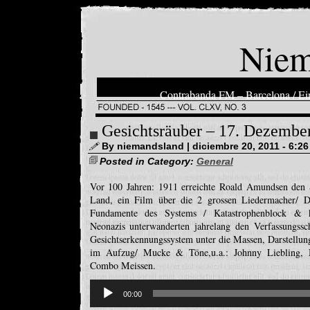
Niem
Contrabanda FM – Barcelona / Ein
Gesichtsräuber – 17. Dezembe
By niemandsland | diciembre 20, 2011 - 6:2
Posted in Category:
General
Vor 100 Jahren: 1911 erreichte Roald Amundsen den 
Land, ein Film über die 2 grossen Liedermacher/ Die
Fundamente des Systems / Katastrophenblock & k
Neonazis unterwanderten jahrelang den Verfassungssc
Gesichtserkennungssystem unter die Massen, Darstellun
im Aufzug/ Mucke & Töne,u.a.: Johnny Liebling,
Combo Meissen.
Reproductor
de
00:00
audio