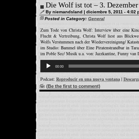
Die Wolf ist tot – 3. Dezember
By niemandsland | diciembre 5, 2011 - 4:02
Posted in Category:
General
Zum Tode von Christa Wolf: Interview über eine Kind
Flucht & Vertreibung, Christa Wolf liest aus Blickw
Wolfs Verstummen nach der Wiedervereinigung/ Katast
im Studio: Bammel über Eine Piratenstrandbar in Tar
im Poble Sec/ Musik u.a. von: Jazzkantine, Funny van 
Reproductor
de
00:00
audio
Reproducir en una nueva ventana
Descarg
Podcast:
|
(Be the first to comment)