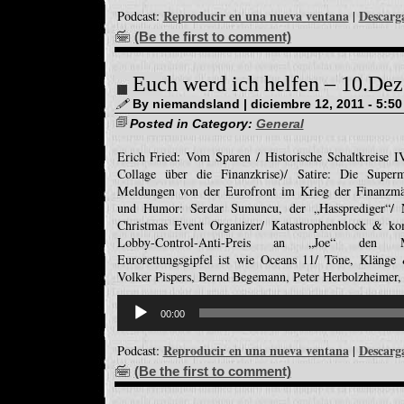
Reproducir en una nueva ventana
Descarg
Podcast:
|
(Be the first to comment)
Euch werd ich helfen – 10.De
By niemandsland | diciembre 12, 2011 - 5:5
Posted in Category:
General
Erich Fried: Vom Sparen / Historische Schaltkreise 
Collage über die Finanzkrise)/ Satire: Die Superm
Meldungen von der Eurofront im Krieg der Finanzmär
und Humor: Serdar Sumuncu, der „Hassprediger“/ 
Christmas Event Organizer/ Katastrophenblock & ko
Lobby-Control-Anti-Preis an „Joe“ den Mi
Eurorettungsgipfel ist wie Oceans 11/ Töne, Klänge 
Volker Pispers, Bernd Begemann, Peter Herbolzheimer,
Reproductor
de
00:00
audio
Reproducir en una nueva ventana
Descarg
Podcast:
|
(Be the first to comment)