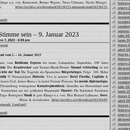
länge u.a. von: Rammstein, Bettina Wegner, Thees Uhlmann, Nicole Metzger.
febrer
oaden:
https://archive.org/download/20230123-niemands-land/20230123-
enero 
diciem
noviem
ment)
octubr
septie
agosto
Stimme sein – 9. Januar 2023
julio 2
o 7, 2023 - 6:59 pm
junio 2
mayo 2
neral
abril 2
marzo 
nd vom 2. – 16. Januar 2023
febrer
land, vom
Babilonia Express
bis heute, Leitsprüche, Sophokles, 100 Jahre
enero 
ṧek
/ Der
Krautrocker
und Techno-Musik-Pionier
Manuel Göttsching
ist tot/
diciem
s lebe der Tod
, Die Tragödie des Spanischen
Bürgerkrieges
, Folge 248, Helen
noviem
ublik
9/ Niemandsland
Historia
, Viva la muerte!
Hotel Florida, Capítulo 4
,
octubr
uerra Cicil, Arturo Barea y la lucha/ Fremde Podcasts:
Le monde diplomatique,
septie
m Ukrainekrieg weitergehen/
Katastrophenblock:
Aktuelles aus Deutschland und
julio 2
:
Nachrichten aus der gräflichen Hauptstadt/
Theater:
Die Schönheit Faschisten
junio 2
 Tiago Rodrigues/
Musik
& gute Klänge u.a. von: Max Richard Leβmann,
Doro
,
mayo 2
ren & downloaden:
https://archive.org/download/20230109-
abril 2
iemands_Land.mp3
marzo 
febrer
ment)
enero 
diciem
noviem
octubr