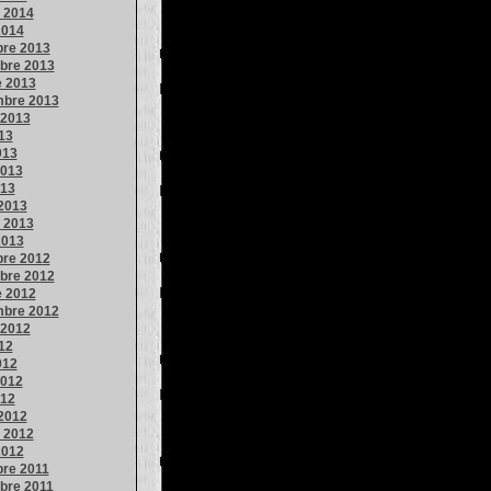
o 2014
2014
bre 2013
bre 2013
e 2013
mbre 2013
 2013
013
013
013
013
2013
o 2013
2013
bre 2012
bre 2012
e 2012
mbre 2012
 2012
012
012
012
012
2012
o 2012
2012
bre 2011
bre 2011