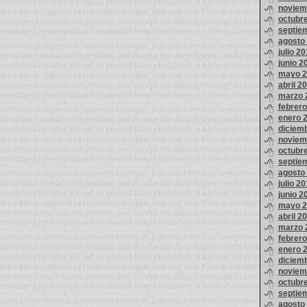
noviem
octubr
septie
agosto
julio 2
junio 2
mayo 2
abril 2
marzo 
febrer
enero 
diciem
noviem
octubr
septie
agosto
julio 2
junio 2
mayo 2
abril 2
marzo 
febrer
enero 
diciem
noviem
octubr
septie
agosto