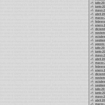
julio 2
junio 2
mayo 2
abril 2
marzo 
febrer
enero 
diciem
noviem
octubr
septie
agosto
julio 2
junio 2
mayo 2
abril 2
marzo 
febrer
enero 
diciem
noviem
octubr
septie
julio 2
junio 2
mayo 2
abril 2
marzo 