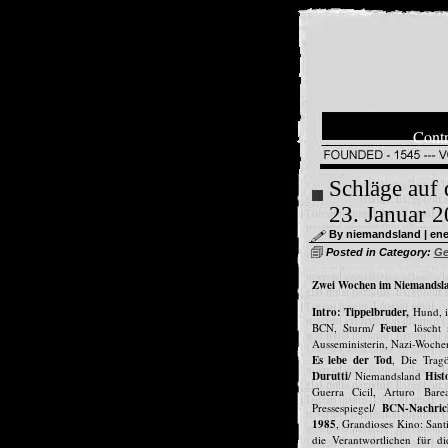
Contr
Schläge auf 
23. Januar 
By niemandsland | ener
Posted in Category:
Ge
Zwei Wochen im Niemandsla
Intro: Tippelbruder,
Hund, 
BCN, Sturm/
Feuer
löscht 
Ausseministerin, Nazi-Woch
Es lebe der Tod
, Die Trag
Durutti
/ Niemandsland
Hist
Guerra Cicil, Arturo Bar
Pressespiegel/
BCN-Nachric
1985
, Grandioses Kino: San
die Verantwortlichen für 