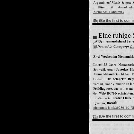
Argentinien/
Musik
& gute K
Hören & downl
Niemands_Land.mp3
(Be the first to com
Eine ruhige 
By niemandsland | ener
Posted in Category:
Ge
Zwei Wochen im Niemandsla
Intro
: 25 Jahre Niemands
Schweijk-Autor
Jaroslav Ha
Niemandsland
Geschichte,
E
Graham,
Die belagerte Rep
verdad, amor y muerte en la G
Fehldiagnose,
wie soll es i
der Welt/
BCN-Nachrichten
zu töten – im
Teatre Lliure
,
Lyschko,
Rosalía
. Hö
niemands-land/20230109-N
(Be the first to com