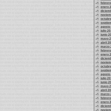
febrer
enero 
diciem
noviem
octubr
septie
agosto
julio 2
junio 2
mayo 2
abril 2
marzo 
febrer
enero 
diciem
noviem
octubr
septie
agosto
julio 2
junio 2
mayo 2
abril 2
marzo 
febrer
enero 
diciem
noviem