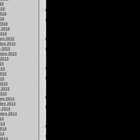
016
016
016
016
2016
o 2016
2016
bre 2015
bre 2015
e 2015
mbre 2015
 2015
015
015
015
015
2015
o 2015
2015
bre 2014
bre 2014
e 2014
mbre 2014
014
014
014
014
2014