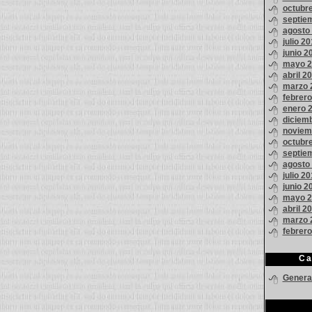
octubr
septie
agosto
julio 20
junio 2
mayo 2
abril 2
marzo 
febrero
enero 
diciem
noviem
octubr
septie
agosto
julio 2
junio 2
mayo 2
abril 2
marzo 
febrer
Ca
Genera