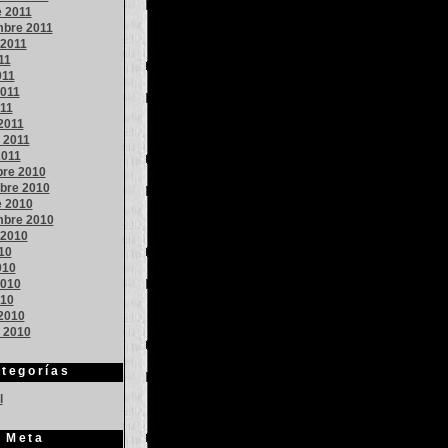
e 2011
mbre 2011
 2011
11
011
011
011
2011
 2011
2011
bre 2010
bre 2010
e 2010
mbre 2010
 2010
010
010
010
010
2010
o 2010
tegorías
l
Meta