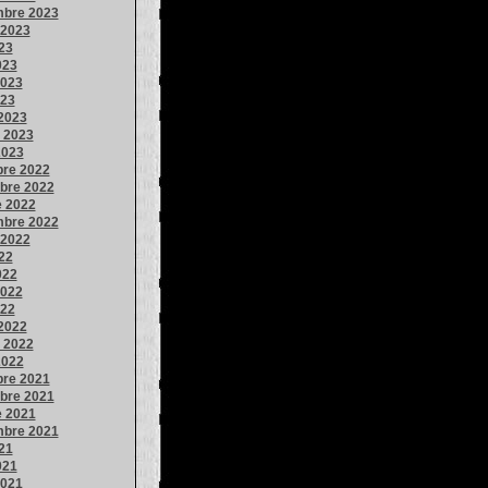
mbre 2023
 2023
023
023
023
023
2023
o 2023
2023
bre 2022
bre 2022
e 2022
mbre 2022
 2022
022
022
022
022
2022
o 2022
2022
bre 2021
bre 2021
e 2021
mbre 2021
021
021
021