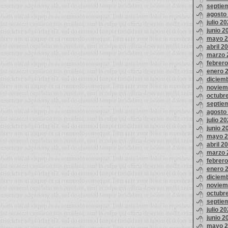
septie
agosto
julio 2
junio 2
mayo 2
abril 2
marzo 
febrer
enero 
diciem
noviem
octubr
septie
agosto
julio 2
junio 2
mayo 2
abril 2
marzo 
febrer
enero 
diciem
noviem
octubr
septie
julio 2
junio 2
mayo 2