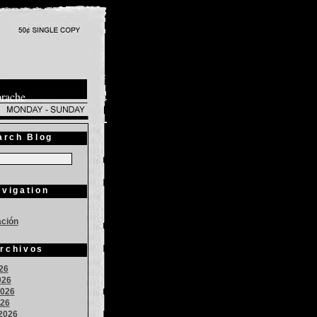
prache
arch Blog
vigation
ación
rchivos
026
026
026
026
2026