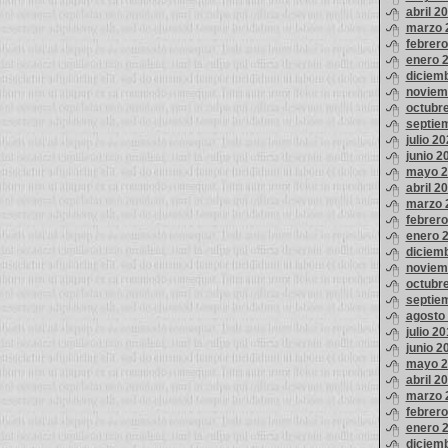
abril 2
marzo 
febrer
enero 
diciem
noviem
octubr
septie
julio 2
junio 2
mayo 2
abril 2
marzo 
febrer
enero 
diciem
noviem
octubr
septie
agosto
julio 2
junio 2
mayo 2
abril 2
marzo 
febrer
enero 
diciem