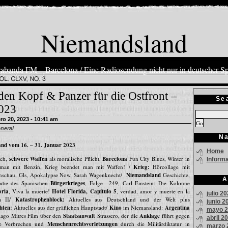
Niemandsland
abanda FM – Barcelona / Eine Radiosendung nicht nur in deutscher S
den Kopf & Panzer für die Ostfront –
Se
2023
o 20, 2023 - 10:41 am
neral
Na
nd vom 16. – 31. Januar 2023
Home
ich,
schwere Waffen
als moralische Pflicht,
Barcelona
Fun City Blues, Winter in
Inform
man mit Benzin, Krieg beendet man mit Waffen! /
Krieg:
Hörcollage mit
enschau, Gls, Apokalypse Now, Sarah Wagenknecht/
Niemandsland
Geschichte,
A
ödie des Spanischen
Bürgerkrieges
, Folge 249, Carl Einstein: Die Kolonne
oria
, Viva la muerte!
Hotel Florida, Capítulo 5
, verdad, amor y muerte en la
julio 2
ea II/
Katastrophenblock:
Aktuelles aus Deutschland und der Welt plus
junio 2
hten:
Aktuelles aus der gräflichen Hauptstadt/
Kino
im Niemansland:
Argentina
mayo 2
tiago Mitres Film über den
Staatsanwalt
Strassero, der die
Anklage
führt gegen
abril 2
die Verbrechen und
Menschenrechtsverletzungen
durch die Militärdiktatur in
marzo 