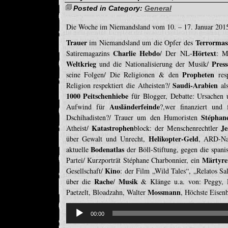
Posted in Category:
General
Die Woche im Niemandsland vom 10. – 17. Januar 201
Trauer
Terrormas
im Niemandsland um die Opfer des
Charlie Hebdo
Hörtext
Satiremagazins
/ Der NL-
: M
Weltkrieg
Press
und die Nationalisierung der Musik/
Propheten
seine Folgen/ Die Religionen & den
res
Saudi-Arabien
Religion respektiert die Atheisten?/
al
1000 Peitschenhiebe
für Blogger, Debatte: Ursachen u
Ausländerfeinde
Aufwind für
?,wer finanziert und 
Stéphan
Dschihadisten?/ Trauer um den Humoristen
Katastrophen
Je
Atheist/
block: der Menschenrechtler
Helikopter-Geld
über Gewalt und Unrecht,
, ARD-Na
Bodenatlas
aktuelle
der Böll-Stiftung, gegen die span
Märtyre
Partei/ Kurzporträt Stéphane Charbonnier, ein
Kino
Gesellschaft/
: der Film „Wild Tales“, „Relatos Sa
Rache
Musik
über die
/
& Klänge u.a. von: Peggy, R
Mossmann
Paetzelt, Bloadzahn, Walter
, Höchste Eisen
Reproductor
de
00:00
audio