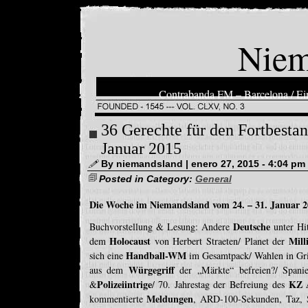
Niem
Contrabanda FM – Barcelona / Ein
36 Gerechte für den Fortbestan
Januar 2015
By niemandsland | enero 27, 2015 - 4:04 pm
Posted in Category:
General
Die Woche im Niemandsland vom 24. – 31. Januar 2
Deutsche
Buchvorstellung & Lesung: Andere
unter Hit
Holocaust
Mill
dem
von Herbert Straeten/ Planet der
Handball-WM
sich eine
im Gesamtpack/ Wahlen in Gr
Würgegriff
aus dem
der „Märkte“ befreien?/ Spani
Polizeiintrige
KZ 
&
/ 70. Jahrestag der Befreiung des
Meldungen
kommentierte
, ARD-100-Sekunden, Taz, S