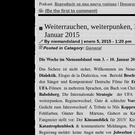
Reproducir en una nueva ventana
Descarg
Podcast:
|
(Be the first to comment)
Weiterrauchen, weiterpunken, 
Januar 2015
By niemandsland | enero 5, 2015 - 1:20 pm
Posted in Category:
General
Die Woche im Niemandsland vom 3. – 10. Januar 20
Das Sichere ist nicht sicher, Willkommen im Neu
Dialektik
Brech
, Elogio de la Dialéctica, von Bertold
E
den Sänger und Komponisten/ Deutsche Filme für
UFA
-Filmen in mehreren Sprachen, ein Buch von Chr
Babelsberg
Strategie
, Die Internationale
der UFA vo
Vor
weiterpunken, Regimewechsel, Gute & schlechte
Koppr
Gedicht zum Jahreswechsel/ A Tribute to Nils
Fehlfarben, Günter Rex Märtens, Gisbert zu Kn
Kinoausblick
Fangmeier stellt vor: Der
für 2015/ Kin
Katastrophenblock
& kommentierte Meldungen, Pres
Jobverlust
Regierung meldet: keine Angst mehr vor
i