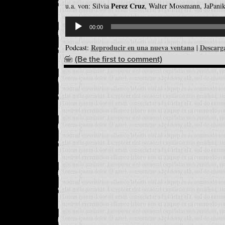
Perez Cruz
u.a. von: Silvia
, Walter Mossmann, JaPanik
Reproductor
de
00:00
audio
Reproducir en una nueva ventana
Descarg
Podcast:
|
(Be the first to comment)