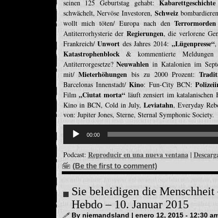
Kabarettgeschichte
seinen 125 Geburtstag gehabt:
Schweiz
schwächelt, Nervöse Investoren,
bombardiere
Terrormorden
wollt mich töten/ Europa nach den
Regierungen
Antiterrorhysterie der
, die verlorene Ge
Unwort
„Lügenpresse“
Frankreich/
des Jahres 2014:
,
Katastrophenblock
& kommentierte Meldung
Neuwahlen
Antiterrorgesetze?
in Katalonien im Sep
Mieterhöhungen
Tradit
mit/
bis zu 2000 Prozent:
Kino
Polizeii
Barcelonas Innenstadt/
: Fun-City BCN:
„Ciutat morta“
Film
läuft zensiert im katalanischen
Leviatahn
Kino in BCN, Cold in July,
, Everyday Rebe
von: Jupiter Jones, Sterne, Sternal Symphonic Society.
Reproductor
de
00:00
audio
Reproducir en una nueva ventana
Descarg
Podcast:
|
(Be the first to comment)
Sie beleidigen die Menschheit 
Hebdo – 10. Januar 2015
By niemandsland | enero 12, 2015 - 12:30 a