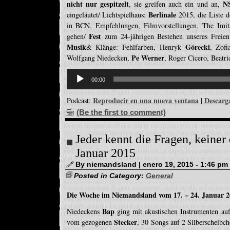
nicht nur gespitzelt
N
, sie greifen auch ein und an,
Berlinale
eingeläutet/ Lichtspielhaus:
2015, die Liste d
in BCN, Empfehlungen, Filmvorstellungen, The Imi
Fest
gehen/
zum 24-jährigen Bestehen unseres Freie
Musik
Górecki
& Klänge: Fehlfarben, Henryk
, Zofi
Pe Werner
Wolfgang Niedecken,
, Roger Cicero, Beatri
Reproductor
de
00:00
audio
Reproducir en una nueva ventana
Descarg
Podcast:
|
(Be the first to comment)
Jeder kennt die Fragen, keiner
Januar 2015
By niemandsland | enero 19, 2015 - 1:46 pm
Posted in Category:
General
Die Woche im Niemandsland vom 17. – 24. Januar 2
Bap
Niedeckens
ging mit akustischen Instrumenten au
Stecker
vom gezogenen
, 30 Songs auf 2 Silberscheibc