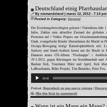
Deutschland einig Pfarrhausla
By niemandsland | marzo 12, 2012 - 7:14 pm
Posted in Category:
General
Die Erziehungsberechtigten grüssen / Fukushima Jahr 1
Infos, Zahlen zum aktuellen Zustand der globalen A
Protesten auf / Volker Pispers zur Griechenlandrett
Gauk, evangelische Kinder übernehmen die Macht in D
Occupy-Bewegung lustig/ Katastrophenblock mit: L
Sarkozy und Saudi-Arabien lassen um die Macht in S
Dannens neues CD-Album “Fischsuppe” / Ausblick
29.3.2012, gegen Kürzungen im Sozialhaushalt und A
Bastian Sick, Tourdaten März und April, Sick übe
LaBrassbanda, Rilke-Projekt, Tim Bendzko, Peter Fox, 
Reproductor
de
00:00
audio
Reproducir en una nueva ventana
Descarg
Podcast:
|
(Be the first to comment)
Wann ist ein Mann ein Mann? 