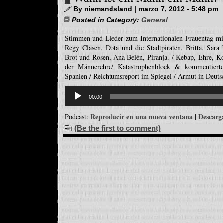
By niemandsland | marzo 7, 2012 - 5:48 pm
Posted in Category:
General
Stimmen und Lieder zum Internationalen Frauentag mi
Regy Clasen, Dota und die Stadtpiraten, Britta, Sar
Brot und Rosen, Ana Belén, Piranja. / Kebap, Ehre, K
der Männerehre/ Katastrophenblock & kommentierte
Spanien / Reichtumsreport im Spiegel / Armut in Deuts
Reproductor
de
00:00
audio
Reproducir en una nueva ventana
Descarg
Podcast:
|
(Be the first to comment)