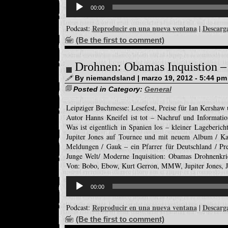
Reproductor
de
00:00
audio
Reproducir en una nueva ventana
Descarg
Podcast:
|
(Be the first to comment)
Drohnen: Obamas Inquistion –
By niemandsland | marzo 19, 2012 - 5:44 pm
Posted in Category:
General
Leipziger Buchmesse: Lesefest, Preise für Ian Kershaw
Autor Hanns Kneifel ist tot – Nachruf und Informati
Was ist eigentlich in Spanien los – kleiner Lageberic
Jupiter Jones auf Tournee und mit neuem Album / Ka
Meldungen / Gauk – ein Pfarrer für Deutschland / Pres
Junge Welt/ Moderne Inquisition: Obamas Drohnenkri
Von: Bobo, Ebow, Kurt Gerron, MMW, Jupiter Jones, Ja
Reproductor
de
00:00
audio
Reproducir en una nueva ventana
Descarg
Podcast:
|
(Be the first to comment)