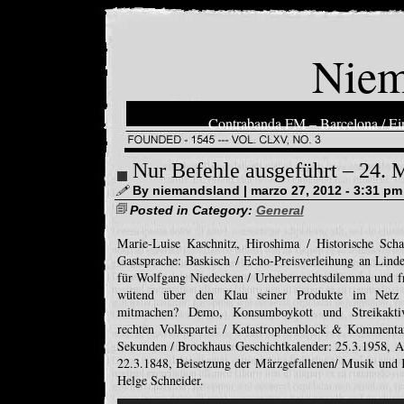
Niem
Contrabanda FM – Barcelona / Ein
Nur Befehle ausgeführt – 24. 
By niemandsland | marzo 27, 2012 - 3:31 pm
Posted in Category:
General
Marie-Luise Kaschnitz, Hiroshima / Historische Schal
Gastsprache: Baskisch / Echo-Preisverleihung an Lin
für Wolfgang Niedecken / Urheberrechtsdilemma und f
wütend über den Klau seiner Produkte im Netz /
mitmachen? Demo, Konsumboykott und Streikaktivi
rechten Volkspartei / Katastrophenblock & Kommenta
Sekunden / Brockhaus Geschichtkalender: 25.3.1958,
22.3.1848, Beisetzung der Märzgefallenen/ Musik und 
Helge Schneider.