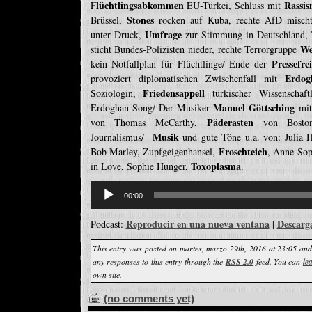
lüchtlingsabkommen
Rassi
F
EU-Türkei, Schluss mit
Stones
Brüssel,
rocken auf Kuba, rechte AfD mischt 
Umfrage
unter Druck,
zur Stimmung in Deutschland, 
We
sticht Bundes-Polizisten nieder, rechte Terrorgruppe
Pressefrei
kein Notfallplan für Flüchtlinge/ Ende der
Erdog
provoziert diplomatischen Zwischenfall mit
Friedensappell
Soziologin,
türkischer Wissenschaf
Manuel Göttsching
Erdoghan-Song/ Der Musiker
mit
Päderasten
von Thomas McCarthy,
von Bost
Musik
Journalismus/
und gute Töne u.a. von: Julia
Froschteich
Bob Marley, Zupfgeigenhansel,
, Anne Sop
Toxoplasma
in Love, Sophie Hunger,
.
Reproductor
de
00:00
audio
Reproducir en una nueva ventana
Descarg
Podcast:
|
This entry was posted on martes, marzo 29th, 2016 at 23:05 and
any responses to this entry through the
RSS 2.0
feed. You can
le
own site.
(no comments yet)