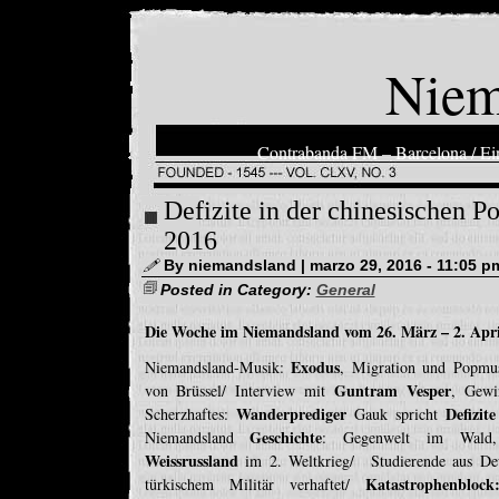
Niem
Contrabanda FM – Barcelona / Ein
Defizite in der chinesischen Po
2016
By niemandsland | marzo 29, 2016 - 11:05 p
Posted in Category:
General
Die Woche im Niemandsland vom 26. März – 2. Apri
Exodus
Niemandsland-Musik:
, Migration und Popmu
Guntram Vesper
von Brüssel/ Interview mit
, Gewi
Wanderprediger
Defizite
Scherzhaftes:
Gauk spricht
Geschichte
Niemandsland
: Gegenwelt im Wald,
Weissrussland
im 2. Weltkrieg/ Studierende aus De
Katastrophenblock
türkischem Militär verhaftet/