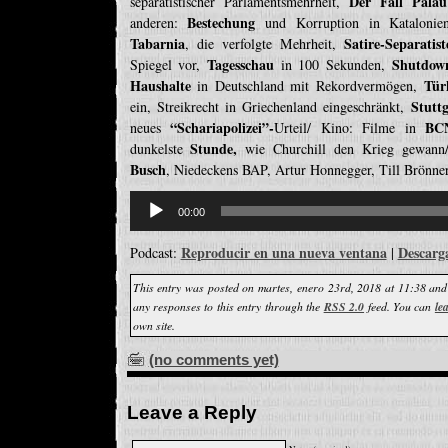
Der Fall Palau
separatistischer Parlamentsmehrheit,
Bestechung
anderen:
und Korruption in Kataloni
Tabarnia
Satire-Separatist
, die verfolgte Mehrheit,
Tagesschau
Shutdow
Spiegel vor,
in 100 Sekunden,
Haushalte
Tür
in Deutschland mit Rekordvermögen,
Stuttg
ein, Streikrecht in Griechenland eingeschränkt,
“Schariapolizei”-
BC
neues
Urteil/ Kino: Filme in
Stunde,
dunkelste
wie Churchill den Krieg gewan
Busch
, Niedeckens BAP, Artur Honnegger, Till Brönne
Reproductor
de
00:00
audio
Reproducir en una nueva ventana
Descarg
Podcast:
|
This entry was posted on martes, enero 23rd, 2018 at 11:38 and
any responses to this entry through the
RSS 2.0
feed. You can
le
own site.
(no comments yet)
Leave a Reply