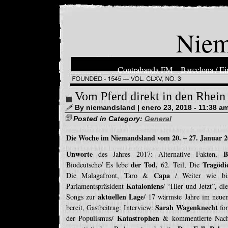
Niem
Contrabanda FM – Barcelona / Ein
Vom Pferd direkt in den Rhein
By niemandsland | enero 23, 2018 - 11:38 a
Posted in Category:
General
Die Woche im Niemandsland vom 20. – 27.
Januar 2
Unworte
B
des Jahres 2017: Alternative Fakten,
der Tod,
Tragödi
Biodeutsche/ Es lebe
62. Teil, Die
Capa
Die Malagafront, Taro &
/ Weiter wie bis
Kataloniens
Parlamentspräsident
/ “Hier und Jetzt”, d
aktuellen Lage
Songs zur
/ 17 wärmste Jahre im neue
Sarah Wagenknecht
bereit, Gastbeitrag: Interview:
for
Katastrophen
der Populismus/
& kommentierte Nach