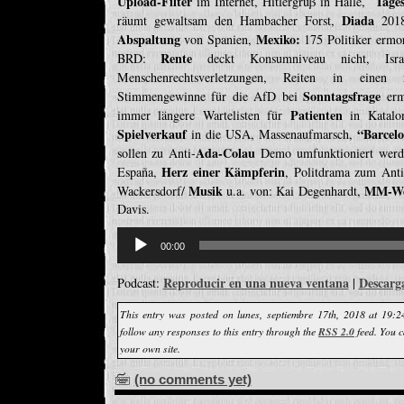
Upload-Filter
Tage
im Internet, Hitlergruβ in Halle,
Diada
räumt gewaltsam den Hambacher Forst,
2018:
Abspaltung
Mexiko:
von Spanien,
175 Politiker ermo
Rente
BRD:
deckt Konsumniveau nicht, Is
Menschenrechtsverletzungen, Reiten in einen
Sonntagsfrage
Stimmengewinne für die AfD bei
erm
Patienten
immer längere Wartelisten für
in Katalon
Spielverkauf
“Barcel
in die USA, Massenaufmarsch,
Ada-Colau
sollen zu Anti-
Demo umfunktioniert wer
Herz einer Kämpferin
España,
, Politdrama zum Ant
Musik
MM-We
Wackersdorf/
u.a. von: Kai Degenhardt,
Davis.
Reproductor
de
00:00
audio
Reproducir en una nueva ventana
Descarg
Podcast:
|
This entry was posted on lunes, septiembre 17th, 2018 at 19:2
follow any responses to this entry through the
RSS 2.0
feed. You 
your own site.
(no comments yet)