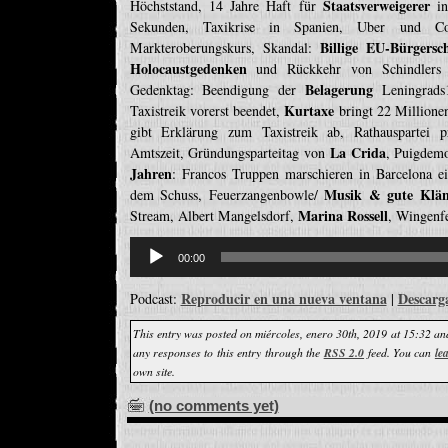
Staatsverweigerer
Höchststand, 14 Jahre Haft für
i
Sekunden, Taxikrise in Spanien, Uber und 
Billige EU-Bürgersc
Markteroberungskurs, Skandal:
Holocaustgedenken
und Rückkehr von Schindlers 
Belagerung
Gedenktag: Beendigung der
Leningrad
Kurtaxe
Taxistreik vorerst beendet,
bringt 22 Millione
gibt Erklärung zum Taxistreik ab, Rathauspartei p
La Crida
Amtszeit, Gründungsparteitag von
, Puigdemo
Jahren
: Francos Truppen marschieren in Barcelona e
Musik & gute Klän
dem Schuss, Feuerzangenbowle/
Marina Rossell
Stream, Albert Mangelsdorf,
, Wingenf
Reproductor
de
00:00
audio
Reproducir en una nueva ventana
Descarg
Podcast:
|
This entry was posted on miércoles, enero 30th, 2019 at 15:32 and
any responses to this entry through the
RSS 2.0
feed. You can
le
own site.
(no comments yet)