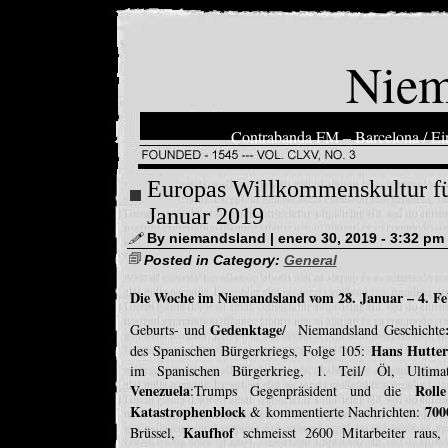
Niem
Contrabanda FM – Barcelona / Ein
Europas Willkommenskultur für
Januar 2019
By niemandsland | enero 30, 2019 - 3:32 pm
Posted in Category:
General
Die Woche im Niemandsland vom 28. Januar – 4. Fe
Gedenktage
Geburts- und
/ Niemandsland Geschichte
Hans Hutter
des Spanischen Bürgerkriegs, Folge 105:
im Spanischen Bürgerkrieg, 1. Teil/ Öl, Ulti
Venezuela
Roll
:Trumps Gegenpräsident und die
Katastrophenblock
700
& kommentierte Nachrichten:
Kaufhof
Brüssel,
schmeisst 2600 Mitarbeiter raus