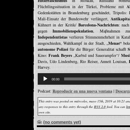
Hitlerfaschismus
in Moskau, Russland bomba
A
Flüchtlingssituation in der Türkei, Probleme mit
Gedenkstätten in Brandenburg geschändet, Tripolis:
Antikapita
Mali-Einsatz der Bundeswehr verlängert,
Barcelona-Nachrichten
Kühnert in der Kritik/
: nach
Immobilienspekulation
gegen
, Maβnahmen zu
Independentistas
verlieren Stimmenmehrheit in Kata
Menas“
ausgeschieden, Wahlkampf in der Stadt, „
bek
autonome Polizei
S
für die Bürger: Generalitat schafft
Frank Beyers
Musi
Kino:
„Karbid und Sauerampfer“/
Davis, Udo Lindenberg, Rio Reiser, Annett Louisan,
Harvey.
Reproductor
de
00:00
audio
Reproducir en una nueva ventana
Descarg
Podcast:
|
This entry was posted on miércoles, mayo 15th, 2019 at 10:21 and
any responses to this entry through the
RSS 2.0
feed. You can
le
own site.
(no comments yet)