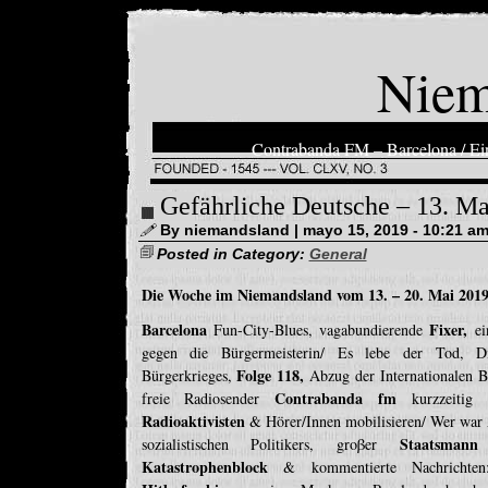
Niem
Contrabanda FM – Barcelona / Ein
Gefährliche Deutsche – 13. M
By niemandsland | mayo 15, 2019 - 10:21 a
Posted in Category:
General
Die Woche im Niemandsland vom 13. – 20. Mai 201
Barcelona
Fixer,
Fun-City-Blues, vagabundierende
ei
gegen die Bürgermeisterin/ Es lebe der Tod, 
Folge 118,
Bürgerkrieges,
Abzug der Internationalen B
Contrabanda fm
freie Radiosender
kurzzeitig 
Radioaktivisten
& Hörer/Innen mobilisieren/ Wer war
Staatsmann
sozialistischen Politikers, groβer
Katastrophenblock
& kommentierte Nachrichten: