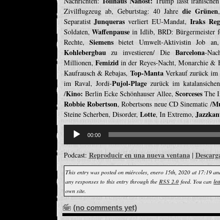
Tollhaus Nahost:
Nachrichten:
Trump lässt iranische
die Grünen
Zivilflugzeug ab, Geburtstag: 40 Jahre
Junqueras
Iraks Reg
Separatist
verliert EU-Mandat,
Waffenpause
Soldaten,
in Idlib, BRD: Bürgermeister 
Siemens
Rechte,
bietet Umwelt-Aktivistin Job a
Kohlebergbau
Barcelona
zu investieren/ Die
-Nac
Femizid
Millionen,
in der Reyes-Nacht, Monarchie & 
Top-Manta
Kaufrausch & Rebajas,
Verkauf zurück im
Pujol-Plage
im Raval, Jordi-
zurück im katalansich
Kino:
Scorceses
/
Berlin Ecke Schönhauser Allee,
The I
Robbie Robertson
Mu
, Robertsons neue CD Sinematic /
Lotte
Jazzkan
Steine Scherben, Disorder,
, In Extremo,
Reproductor
de
00:00
audio
Reproducir en una nueva ventana
Descarg
Podcast:
|
This entry was posted on miércoles, enero 15th, 2020 at 17:19 and
any responses to this entry through the
RSS 2.0
feed. You can
le
own site.
(no comments yet)