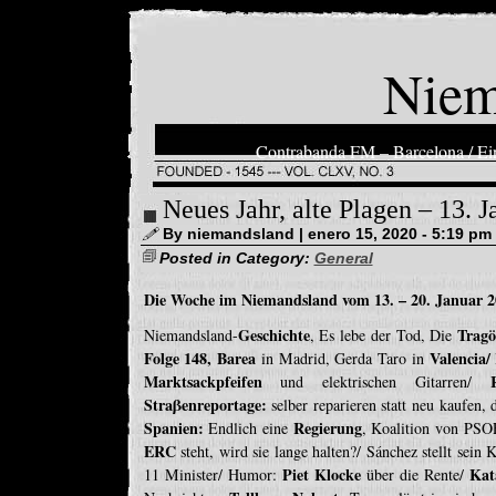
Niem
Contrabanda FM – Barcelona / Ein
Neues Jahr, alte Plagen – 13. 
By niemandsland | enero 15, 2020 - 5:19 pm
Posted in Category:
General
Die Woche im Niemandsland vom 13. – 20. Januar 2
Geschichte
Tragö
Niemandsland-
, Es lebe der Tod, Die
Folge 148, Barea
Valencia/
in Madrid, Gerda Taro in
Marktsackpfeifen
und elektrischen Gitarren/
Straβenreportage:
selber reparieren statt neu kaufen,
Spanien:
Regierung
Endlich eine
, Koalition von PS
ERC
steht, wird sie lange halten?/ Sánchez stellt sein 
Piet Klocke
Kat
11 Minister/ Humor:
über die Rente/