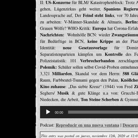
US-Konzerne
II:
für BLM/ Katastrophenblock: Trotz 
Spaniens Regier
gehen, Lügenzirkus geht weiter,
Feind steht links
Landessprache auf, Der
, vor 70 Jah
Berlin
zu arbeiten: V-Männer-Skandale & Altnazis,
Europa
Grauen Wölfe? WHO-Kritik:
hat Corona-Erfah
Nachrichten:
Zwangsräum
Wohnhölle BCN: wieder
keine Krippe
für Bedürftige in BCN,
an der Plaz
neue Gesetzesvorlage
Identität:
für Dominan
Kontrolle
Separatistenparteien kämpfen um
des Fer
Verbrecherbanden
Polizeistatistik: 101
zerschlagen
Polemik:
Schüler sollen selbst Covid-Proben entnehme
Milliarden
588 Glä
3,321
, Skandal vor dem Herrn:
Knöllche
Raum, Farbbeutel-Tsunami gegen den Palau,
Kino zuhause
Z
: „Das siebte Kreuz“ (1944) von Fred
Musik
Seghers/
& gute Klänge u.a von: Grucchi
Ton Steine Scherben
Niedecken, die Arbeit,
& Gymmi
Reproductor
de
00:00
audio
Reproducir en una nueva ventana
Descarg
Podcast:
|
This entry was posted on jueves, noviembre 12th, 2020 at 12:0