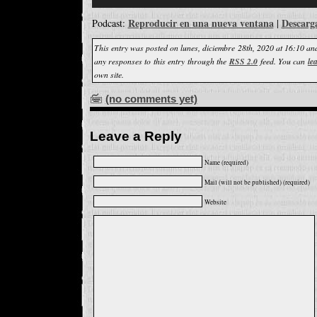
audio
Reproducir en una nueva ventana
Descarg
Podcast:
|
This entry was posted on lunes, diciembre 28th, 2020 at 16:10 and
any responses to this entry through the
RSS 2.0
feed. You can
le
own site.
(no comments yet)
Leave a Reply
Name (required)
Mail (will not be published) (required)
Website