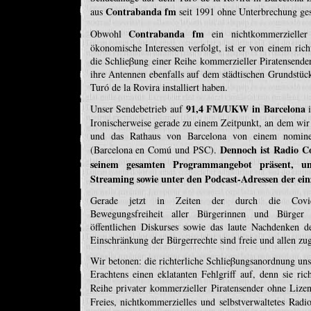
Contrabanda fm
aus
seit 1991 ohne Unterbrechung ges
Contrabanda fm
Obwohl
ein nichtkommerzieller 
ökonomische Interessen verfolgt, ist er von einem richt
die Schlieβung einer Reihe kommerzieller Piratensender
ihre Antennen ebenfalls auf dem städtischen Grundstüc
Turó de la Rovira installiert haben.
91,4 FM/UKW in Barcelona
Unser Sendebetrieb auf
i
Ironischerweise gerade zu einem Zeitpunkt, an dem wir 
und das Rathaus von Barcelona von einem nominel
Dennoch ist Radio C
(Barcelona en Comú und PSC).
seinem gesamten Programmangebot präsent, u
Streaming sowie unter den Podcast-Adressen der ei
Gerade jetzt in Zeiten der durch die Covid-
Bewegungsfreiheit aller Bürgerinnen und Bürger
öffentlichen Diskurses sowie das laute Nachdenken 
Einschränkung der Bürgerrechte sind freie und allen zu
Wir betonen: die richterliche Schlieβungsanordnung un
Erachtens einen eklatanten Fehlgriff auf, denn sie ric
Reihe privater kommerzieller Piratensender ohne Lize
Freies, nichtkommerzielles und selbstverwaltetes Rad