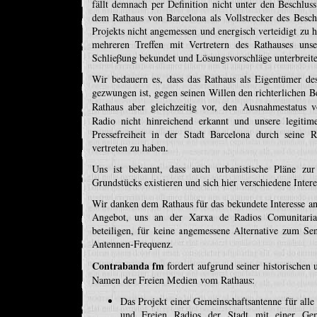
fällt demnach per Definition nicht unter den Beschlus
dem Rathaus von Barcelona als Vollstrecker des Beschl
Projekts nicht angemessen und energisch verteidigt zu h
mehreren Treffen mit Vertretern des Rathauses un
Schlieβung bekundet und Lösungsvorschläge unterbreite
Wir bedauern es, dass das Rathaus als Eigentümer de
gezwungen ist, gegen seinen Willen den richterlichen 
Rathaus aber gleichzeitig vor, den Ausnahmestatus
Radio nicht hinreichend erkannt und unsere legitim
Pressefreiheit in der Stadt Barcelona durch seine R
vertreten zu haben.
Uns ist bekannt, dass auch urbanistische Pläne zur
Grundstücks existieren und sich hier verschiedene Inter
Wir danken dem Rathaus für das bekundete Interesse an
Angebot, uns an der Xarxa de Radios Comunitaria
beteiligen, für keine angemessene Alternative zum S
Antennen-Frequenz.
Contrabanda fm
fordert aufgrund seiner historischen
Namen der Freien Medien vom Rathaus:
Das Projekt einer Gemeinschaftsantenne für all
und Freien Radios der Stadt mit einer Geme