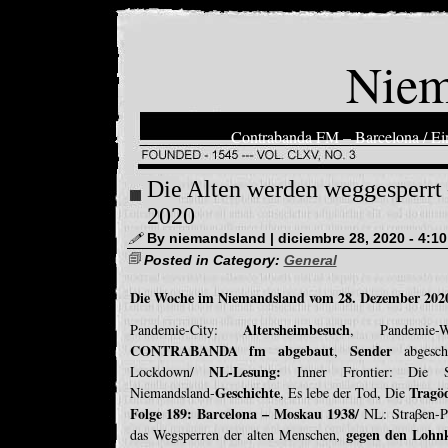
Niem
Contrabanda FM – Barcelona / Ein
Die Alten werden weggesperrt
2020
By niemandsland | diciembre 28, 2020 - 4:1
Posted in Category:
General
Die Woche im Niemandsland vom 28. Dezember 2020
Altersheimbesuch
Pandemie-City:
, Pandemie-
CONTRABANDA fm abgebaut
Sender
,
abgescha
NL-Lesung:
Lockdown/
Inner Frontier: Die Sp
Geschichte
Tragö
Niemandsland-
, Es lebe der Tod, Die
Folge 189: Barcelona – Moskau 1938/
NL: Straβen-P
gegen den Lohn
das Wegsperren der alten Menschen,