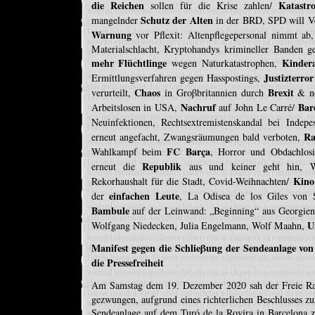
die Reichen
Katastr
sollen für die Krise zahlen/
Schutz der Alten
mangelnder
in der BRD, SPD will Ve
Warnung
vor Pflexit: Altenpflegepersonal nimmt ab,
Materialschlacht, Kryptohandys krimineller Banden g
mehr Flüchtlinge
Kinder
wegen Naturkatastrophen,
Justizterror
Ermittlungsverfahren gegen Hasspostings,
Chaos
Brexit
verurteilt,
in Groβbritannien durch
& ne
Nachruf
Bar
Arbeitslosen in USA,
auf John Le Carré/
Neuinfektionen, Rechtsextremistenskandal bei Indep
Ra
erneut angefacht, Zwangsräumungen bald verboten,
FC Barça
Wahlkampf beim
, Horror und Obdachlos
Republik
erneut die
aus und keiner geht hin, 
Kino
Rekorhaushalt für die Stadt, Covid-Weihnachten/
einfachen Leute
der
, La Odisea de los Giles von 
Bambule
auf der Leinwand: „Beginning“ aus Georgie
U
Wolfgang Niedecken, Julia Engelmann, Wolf Maahn,
Manifest gegen die Schlieβung der Sendeanlage
die Pressefreiheit
Am Samstag dem 19. Dezember 2020 sah der Freie R
gezwungen, aufgrund eines richterlichen Beschlusses z
Sendeanlage auf dem Turó de la Rovira in Barcelona 