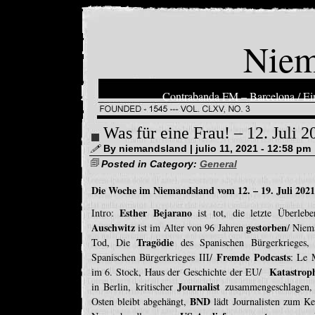
Niem
Contrabanda FM – Barcelona / Ein
Was für eine Frau! – 12. Juli 2
By niemandsland | julio 11, 2021 - 12:58 pm
Posted in Category:
General
Die Woche im Niemandsland vom 12. – 19. Juli 2021
Esther Bejarano
Intro:
ist tot, die letzte Überleb
Auschwitz
gestorben
ist im Alter von 96 Jahren
/ Niem
Tragödie
Tod, Die
des Spanischen Bürgerkrieges,
Fremde Podcasts
Spanischen Bürgerkrieges III/
: Le 
Katastrop
im 6. Stock, Haus der Geschichte der EU/
Journalist
in Berlin, kritischer
zusammengeschlagen, 
BND
Osten bleibt abgehängt,
lädt Journalisten zum Ke