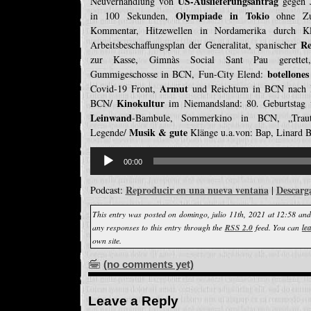
US-Auslieferungsantrag
Neuverhandlung von
gegen J
Olympiade in Tokio
in 100 Sekunden,
ohne Zus
Kommentar, Hitzewellen in Nordamerika durch K
Re
Arbeitsbeschaffungsplan der Generalitat, spanischer
zur Kasse, Gimnàs Social Sant Pau gerett
botellones
Gummigeschosse in BCN, Fun-City Elend:
Armut
Covid-19 Front,
und Reichtum in BCN nach 
Kinokultur
BCN/
im Niemandsland: 80. Geburtstag
Leinwand
-Bambule, Sommerkino in BCN, „Trautm
Musik & gute
Legende/
Klänge u.a.von: Bap, Linard B
Reproductor
de
00:00
audio
Reproducir en una nueva ventana
Descarg
Podcast:
|
This entry was posted on domingo, julio 11th, 2021 at 12:58 and
any responses to this entry through the
RSS 2.0
feed. You can
le
own site.
(no comments yet)
Leave a Reply