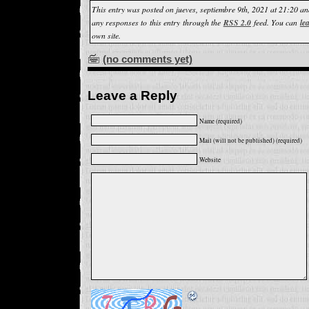
This entry was posted on jueves, septiembre 9th, 2021 at 21:20 an
any responses to this entry through the
RSS 2.0
feed. You can
le
own site.
(no comments yet)
Leave a Reply
Name (required)
Mail (will not be published) (required)
Website