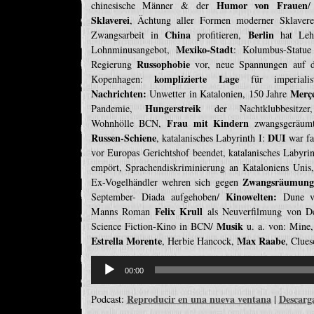
Humor von Frauen
chinesische Männer & der
/
Sklaverei
, Ächtung aller Formen moderner Sklaver
China
Berlin
Zwangsarbeit in
profitieren,
hat Lehr
Mexiko-Stadt
Lohnminusangebot,
: Kolumbus-Statue
Russophobie
Regierung
vor, neue Spannungen auf
komplizierte Lage
Kopenhagen:
für imperialis
Nachrichten:
Merçe
Unwetter in Katalonien, 150 Jahre
Hungerstreik
Pandemie,
der Nachtklubbesitzer, 
Frau mit Kindern
Wohnhölle BCN,
zwangsgeräumt
Russen-Schiene
DUI
, katalanisches Labyrinth I:
war f
vor Europas Gerichtshof beendet, katalanisches Labyri
empört, Sprachendiskriminierung an Kataloniens Unis
Zwangsräumun
Ex-Vogelhändler wehren sich gegen
Kinowelten:
September- Diada aufgehoben/
Dune vo
Felix Krull
Manns Roman
als Neuverfilmung von D
Musik
Science Fiction-Kino in BCN/
u. a. von: Mine,
Estrella Morente
Max Raabe
, Herbie Hancock,
, Clues
Reproductor
de
00:00
audio
Reproducir en una nueva ventana
Descarg
Podcast:
|