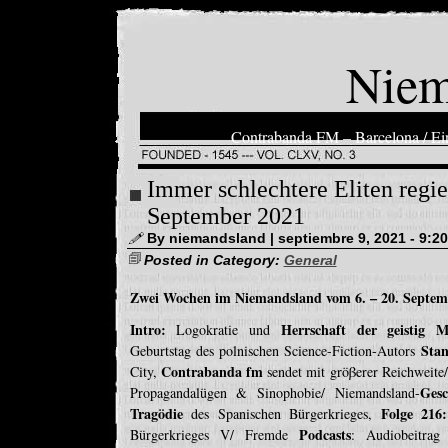
Niem
Contrabanda FM – Barcelona / Ein
Immer schlechtere Eliten regie
September 2021
By niemandsland | septiembre 9, 2021 - 9:2
Posted in Category:
General
Zwei Wochen im Niemandsland vom 6. – 20. Septem
Intro:
Herrschaft der geistig M
Logokratie und
Sta
Geburtstag des polnischen Science-Fiction-Autors
Contrabanda fm
City,
sendet mit gröβerer Reichweite
Gesc
Propagandalügen & Sinophobie/ Niemandsland-
Tragödie
Folge 216
des Spanischen Bürgerkrieges,
Podcasts
Bürgerkrieges V/ Fremde
: Audiobeitra