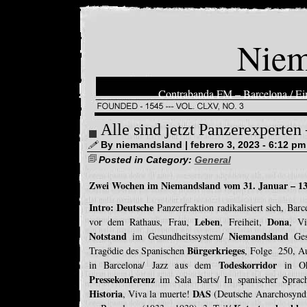
Niem
Contrabanda FM – Barcelona / Ein
Alle sind jetzt Panzerexperten
By niemandsland | febrero 3, 2023 - 6:12 pm
Posted in Category:
General
Zwei Wochen im Niemandsland vom 31. Januar – 13
Intro: Deutsche
Panzerfraktion radikalisiert sich, Bar
Leben
Dona
vor dem Rathaus, Frau,
, Freiheit,
, Vi
Notstand
Niemandsland
im Gesundheitssystem/
Ges
Bürgerkrieges
Tragödie des Spanischen
, Folge 250, A
Todeskorridor
in Barcelona/ Jazz aus dem
in Oh
Pressekonferenz
im Sala Barts/ In spanischer Sprach
Historia
DAS
, Viva la muerte!
(Deutsche Anarchosyndi