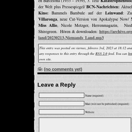
Katastrophenblo
en Barcelona (1933 – 1939), 3. Teil/
BCN-Nachrichten:
der Welt plus Pressespiegel/
Aktuel
Kino:
Leinwand
Bammels Bambule auf der
: Zu
Villaronga
, neue Cut-Version von Apokalypse Now/
Miss Allie
, Nicole Metzger, Herrenmagazin, Nie
https://archive.o
Shiregreen. Hören & downloaden:
land/20230213-Niemands_Land.mp3
This entry was posted on viernes, febrero 3rd, 2023 at 18:12 and
any responses to this entry through the
RSS 2.0
feed. You can
le
own site.
(no comments yet)
Leave a Reply
Name (required)
Mail (will not be published) (required)
Website