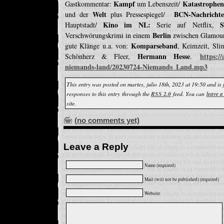
Kampf
Katastrophe
Gastkommentar:
um Lebenszeit/
Welt
BCN-Nachricht
und der
plus Pressespiegel/
Kino im NL:
Sc
Hauptstadt/
Serie auf Netflix,
Berlin
Verschwörungskrimi in einem
zwischen Glamou
Komparseband
gute Klänge u.a. von:
, Keimzeit, Sli
Hermann Hesse
https:/
Schönherz & Fleer,
.
niemands-land/20230724-Niemands_Land.mp3
This entry was posted on martes, julio 18th, 2023 at 19:50 and is 
responses to this entry through the
RSS 2.0
feed. You can
leave a
site.
(no comments yet)
Leave a Reply
Name (required)
Mail (will not be published) (required)
Website