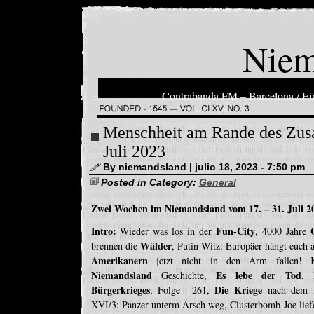
Niem
Contrabanda FM – Barcelona / Ein
Menschheit am Rande des Zus
Juli 2023
By niemandsland | julio 18, 2023 - 7:50 pm
Posted in Category:
General
Zwei Wochen im Niemandsland vom 17. – 31. Juli 2
Intro:
Fun-City
Wieder was los in der
, 4000 Jahre
Wälder
brennen die
, Putin-Witz: Europäer hängt euch 
Amerikanern
jetzt nicht in den Arm fallen! K
Niemandsland
Es lebe der Tod
Geschichte,
, 
Bürgerkrieges
Die Kriege
, Folge 261,
nach dem 
XVI/3: Panzer unterm Arsch weg, Clusterbomb-Joe liefe