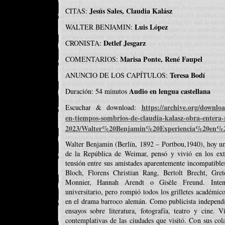
Jesús Sales, Claudia Kalász
CITAS:
Luis López
WALTER BENJAMIN:
Detlef Jesgarz
CRONISTA:
Marisa Ponte, René Faupel
COMENTARIOS:
Teresa Bodí
ANUNCIO DE LOS CAPÍTULOS:
Audio en lengua castellana
Duración: 54 minutos
https://archive.org/downlo
Escuchar & download:
en-tiempos-sombrios-de-claudia-kalasz-obra-entera-r
2023/Walter%20Benjamin%20Experiencia%20e
Walter Benjamin (Berlín, 1892 – Portbou,1940), hoy uno
de la República de Weimar, pensó y vivió en los ex
tensión entre sus amistades aparentemente incompatib
Bloch, Florens Christian Rang, Bertolt Brecht, Gr
Monnier, Hannah Arendt o Gisèle Freund. Intent
universitario, pero rompió todos los grilletes académico
en el drama barroco alemán. Como publicista independien
ensayos sobre literatura, fotografía, teatro y cine. 
contemplativas de las ciudades que visitó. Con sus co