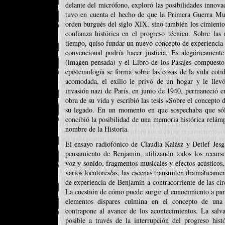
delante del micrófono, exploró las posibilidades innova
tuvo en cuenta el hecho de que la Primera Guerra Mun
orden burgués del siglo XIX, sino también los cimiento
confianza histórica en el progreso técnico. Sobre las 
tiempo, quiso fundar un nuevo concepto de experiencia a
convencional podría hacer justicia. Es alegóricamen
(imagen pensada) y el Libro de los Pasajes compuesto 
epistemología se forma sobre las cosas de la vida coti
acomodada, el exilio le privó de un hogar y le llev
invasión nazi de París, en junio de 1940, permaneció en
obra de su vida y escribió las tesis «Sobre el concepto 
su legado. En un momento en que sospechaba que sól
concibió la posibilidad de una memoria histórica relámp
nombre de la Historia.
El ensayo radiofónico de Claudia Kalász y Detlef Jesga
pensamiento de Benjamin, utilizando todos los recurso
voz y sonido, fragmentos musicales y efectos acústicos,
varios locutores/as, las escenas transmiten dramáticame
de experiencia de Benjamin a contracorriente de las cir
La cuestión de cómo puede surgir el conocimiento a part
elementos dispares culmina en el concepto de una
contrapone al avance de los acontecimientos. La salv
posible a través de la interrupción del progreso hist