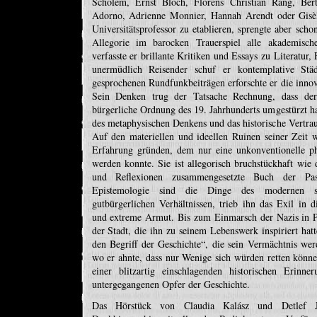
Scholem, Ernst Bloch, Florens Christian Rang, Ber
Adorno, Adrienne Monnier, Hannah Arendt oder Gisèle
Universitätsprofessor zu etablieren, sprengte aber sch
Allegorie im barocken Trauerspiel alle akademische
verfasste er brillante Kritiken und Essays zu Literatur,
unermüdlich Reisender schuf er kontemplative Städt
gesprochenen Rundfunkbeiträgen erforschte er die inno
Sein Denken trug der Tatsache Rechnung, dass der
bürgerliche Ordnung des 19. Jahrhunderts umgestürzt h
des metaphysischen Denkens und das historische Vertraue
Auf den materiellen und ideellen Ruinen seiner Zeit w
Erfahrung gründen, dem nur eine unkonventionelle ph
werden konnte. Sie ist allegorisch bruchstückhaft wie
und Reflexionen zusammengesetzte Buch der Pas
Epistemologie sind die Dinge des modernen s
gutbürgerlichen Verhältnissen, trieb ihn das Exil in 
und extreme Armut. Bis zum Einmarsch der Nazis in Pa
der Stadt, die ihn zu seinem Lebenswerk inspiriert hat
den Begriff der Geschichte“, die sein Vermächtnis wer
wo er ahnte, dass nur Wenige sich würden retten könne
einer blitzartig einschlagenden historischen Erinn
untergegangenen Opfer der Geschichte.
Das Hörstück von Claudia Kalász und Detlef Je