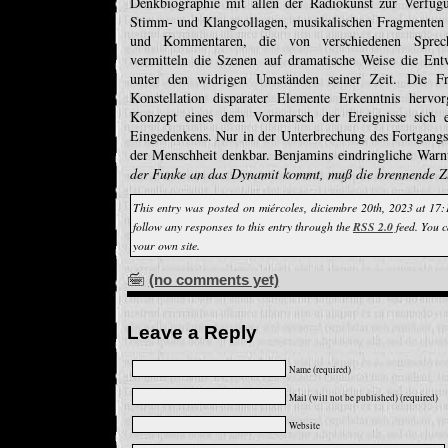
Denkbiographie mit allen der Radiokunst zur Verfüg
Stimm- und Klangcollagen, musikalischen Fragmenten u
und Kommentaren, die von verschiedenen Sprech
vermitteln die Szenen auf dramatische Weise die En
unter den widrigen Umständen seiner Zeit. Die Fr
Konstellation disparater Elemente Erkenntnis hervo
Konzept eines dem Vormarsch der Ereignisse sich e
Eingedenkens. Nur in der Unterbrechung des Fortgangs
der Menschheit denkbar. Benjamins eindringliche Warn
der Funke an das Dynamit kommt, muß die brennende Z
This entry was posted on miércoles, diciembre 20th, 2023 at 17:
follow any responses to this entry through the
RSS 2.0
feed. You 
your own site.
(no comments yet)
Leave a Reply
Name (required)
Mail (will not be published) (required)
Website