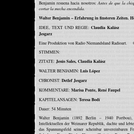
Benjamin resuena hacia nosotros:
Antes de que la chis
cortar la mecha encendida.
Walter Benjamin – Erfahrung in finsteren Zeiten. H
Claudia Kalász
IDEE, TEXT UND REGIE:
TEC
Jesgarz
Eine Produktion von Radio Niemandsland Radioart. 
STIMMEN:
Jesús Sales, Claudia Kalász
ZITATE:
Luis López
WALTER BENJAMIN:
Detlef Jesgarz
CHRONIST:
Marisa Ponte, René Faupel
KOMMENTARE:
Teresa Bodí
KAPITELANSAGEN:
Dauer: 54 Minuten
Walter Benjamin (1892 Berlin – 1940 Portbou), h
Intellektuellen der Weimarer Republik, dachte und lebte
das Spannungsfeld seiner scheinbar unvereinbaren F