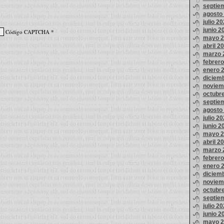
septie
agosto
julio 2
junio 2
Código CAPTCHA
*
mayo 2
abril 2
marzo 
febrer
enero 
diciem
noviem
octubr
septie
agosto
julio 2
junio 2
mayo 2
abril 2
marzo 
febrer
enero 
diciem
noviem
octubr
septie
julio 2
junio 2
mayo 2