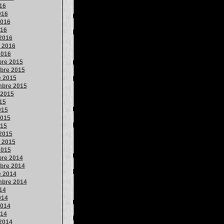
016
016
016
016
2016
o 2016
2016
bre 2015
bre 2015
e 2015
mbre 2015
 2015
015
015
015
015
2015
o 2015
2015
bre 2014
bre 2014
e 2014
mbre 2014
014
014
014
014
2014