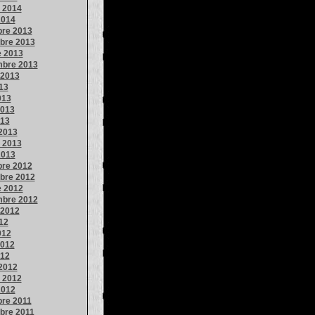
o 2014
2014
bre 2013
bre 2013
e 2013
mbre 2013
 2013
013
013
013
013
2013
o 2013
2013
bre 2012
bre 2012
e 2012
mbre 2012
 2012
012
012
012
012
2012
o 2012
2012
bre 2011
bre 2011