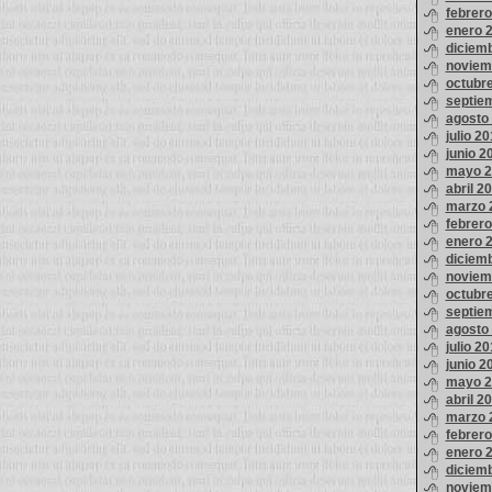
febrer
enero 
diciem
noviem
octubr
septie
agosto
julio 2
junio 2
mayo 2
abril 2
marzo 
febrer
enero 
diciem
noviem
octubr
septie
agosto
julio 2
junio 2
mayo 2
abril 2
marzo 
febrer
enero 
diciem
noviem