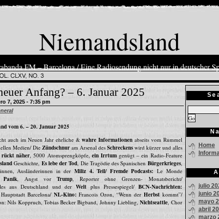
Niemandsland
abanda FM – Barcelona / Eine Radiosendung nicht nur in deutscher S
neuer Anfang? – 6. Januar 2025
Se
o 7, 2025 - 7:35 pm
neral
nd vom 6. – 20. Januar 2025
Na
cht auch im Neuen Jahr ehrliche &
wahre Informationen
abseits vom Rummel
Home
iellen Medien/ Die
Zündschnur
am Arsenal des
Schreckens
wird kürzer und alles
Inform
g rückt näher
, 5000 Atomsprengköpfe,
ein Irrtum
genügt – ein Radio-Feature
sland
Geschichte,
Es lebe der Tod
, Die Tragödie des Spanischen
Bürgerkrieges
,
innen, Ausländerinnen in der
Miliz 4. Teil/ Fremde Podcasts:
Le Monde
A
 Panik
, Angst vor
Trump
, Reporter ohne Grenzen- Monatsbericht/
julio 2
lles aus Deutschland und der
Welt
plus Pressespiegel/
BCN-Nachrichten:
junio 2
n Hauptstadt Barcelona/
NL-Kino:
Francois Ozon, “Wenn der
Herbst
kommt”/
mayo 2
on: Nils Koppruch, Tobias Becker Bigband, Johnny Liebling,
Nichtseattle
, Chor
abril 2
marzo 