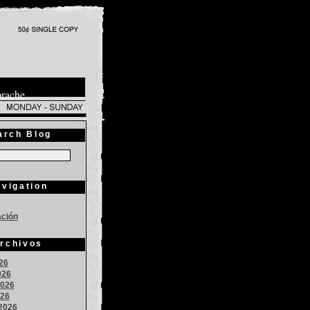
prache
arch Blog
vigation
ación
rchivos
026
026
026
026
2026