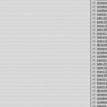
noviem
octubr
septie
agosto
julio 2
junio 2
mayo 2
abril 2
marzo 
febrer
enero 
diciem
noviem
octubr
septie
agosto
julio 2
junio 2
mayo 2
abril 2
marzo 
febrer
enero 
diciem
noviem
octubr
septie
agosto