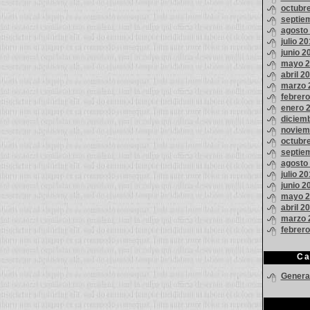
octubr
septie
agosto
julio 20
junio 2
mayo 2
abril 2
marzo 
febrero
enero 
diciem
noviem
octubr
septie
agosto
julio 2
junio 2
mayo 2
abril 2
marzo 
febrer
Ca
Genera