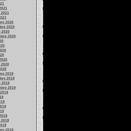
021
2021
o 2021
2021
bre 2020
bre 2020
e 2020
mbre 2020
020
020
020
020
2020
o 2020
2020
bre 2019
bre 2019
e 2019
mbre 2019
 2019
019
019
019
019
2019
o 2019
2019
bre 2018