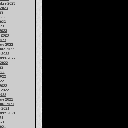
mbre 2023
 2023
023
023
023
023
2023
o 2023
2023
bre 2022
bre 2022
e 2022
mbre 2022
 2022
022
022
022
022
2022
o 2022
2022
bre 2021
bre 2021
e 2021
mbre 2021
021
021
021