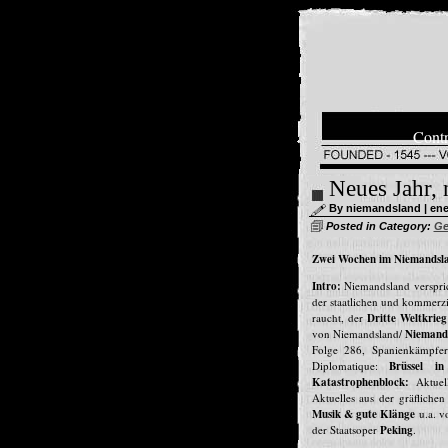
Contr
Neues Jahr, 
By niemandsland | ener
Posted in Category:
Ge
Zwei Wochen im Niemandsla
Intro:
Niemandsland verspri
der staatlichen und kommerz
raucht, der
Dritte Weltkrie
von Niemandsland/
Niemand
Folge 286, Spanienkämpfer
Diplomatique:
Brüssel in
Katastrophenblock:
Aktue
Aktuelles aus der gräfliche
Musik & gute Klänge
u.a. v
der Staatsoper
Peking
.