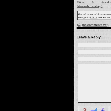
Hören & downl
Niemands_Land.mp3
This entry was posted on martes, 
through the
RSS 2.0
feed. You can
(no comments yet)
Leave a Reply