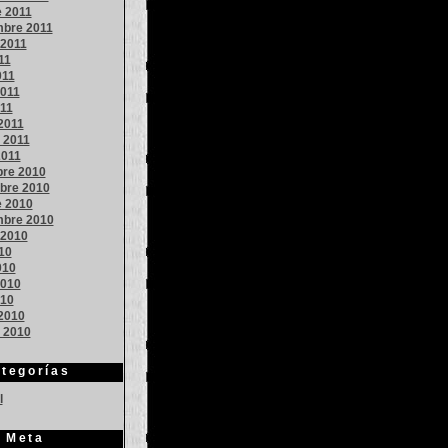
e 2011
mbre 2011
 2011
11
011
011
011
2011
 2011
2011
bre 2010
bre 2010
e 2010
mbre 2010
 2010
010
010
010
010
2010
o 2010
tegorías
l
Meta