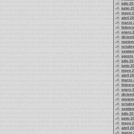
julio 2
junio 2
mayo 2
abril 2
marzo 
febrer
enero 
diciem
noviem
octubr
septie
agosto
julio 2
junio 2
mayo 2
abril 2
marzo 
febrer
enero 
diciem
noviem
octubr
septie
julio 2
junio 2
mayo 2
abril 2
marzo 