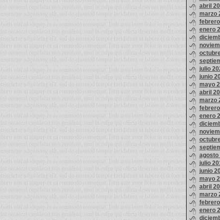
abril 2
marzo 
febrer
enero 
diciem
noviem
octubr
septie
julio 2
junio 2
mayo 2
abril 2
marzo 
febrer
enero 
diciem
noviem
octubr
septie
agosto
julio 2
junio 2
mayo 2
abril 2
marzo 
febrer
enero 
diciem