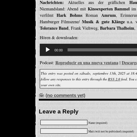
Nachrichten:
Hau
Aktuelles aus der gräflichen
Kinoexperten Bammel
Niemandsland: Abend mit
im 
Hark Bohms
Amrum
verfilmt
Roman
, Erinner
Musik & gute Klänge
Hamburger Filmszene/
u.a. 
Tolerance Band
Barbara Thalheim
, Frank Viehweg,
,
Hören & downloaden:
Reproductor
de
00:00
audio
Reproducir en una nueva ventana
Descarg
Podcast:
|
This entry was posted on sábado, septiembre 13th, 2025 at 18:
follow any responses to this entry through the
RSS 2.0
feed. You 
your own site.
(no comments yet)
Leave a Reply
Name (required)
Mail (will not be published) (required)