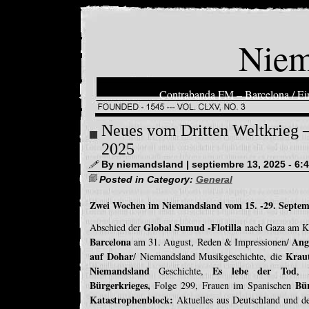
Niem
Contrabanda FM – Barcelona / Ein
Neues vom Dritten Weltkrieg 
2025
By niemandsland | septiembre 13, 2025 - 6:
Posted in Category:
General
Zwei Wochen im Niemandsland vom 15. -29. Septem
Global Sumud -Flotilla
Abschied der
nach Gaza am 
Barcelona
Ang
am 31. August, Reden & Impressionen/
auf Dohar
Kraut
/ Niemandsland Musikgeschichte, die
Niemandsland
Es lebe der Tod
Geschichte,
, 
Bürgerkrieges,
Bü
Folge 299, Frauen im Spanischen
Katastrophenblock:
Aktuelles aus Deutschland und d