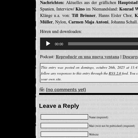
Nachrichten:
Hauptstad
Aktuelles aus der gräflichen
Kino
Konrad W
Spanien, Interview/
im Niemandsland:
Till Brönner
K
Klänge u.a. von:
, Hanns Eisler Chor,
Müller
Carmen Maja Antoni
, Nylon,
, Johanna Schall.
Hören und downloaden:
Reproductor
de
00:00
audio
Reproducir en una nueva ventana
Descarg
Podcast:
|
This entry was posted on domingo, octubre 26th, 2025 at 11:4
follow any responses to this entry through the
RSS 2.0
feed. You 
your own site.
(no comments yet)
Leave a Reply
Name (required)
Mail (will not be published) (required)
Website