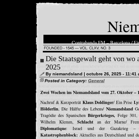
Niem
Contrabanda FM – Barcelona / Ein
Die Staatsgewalt geht von wo 
2025
By niemandsland | octubre 26, 2025 - 11:41
Posted in Category:
General
Zwei Wochen im Niemandsland vom 27. Oktober – 
Klaus Doldinger
Ly
Nachruf & Kurzporträt
/ Ein Prise
Hölderlin
Niemandsland
, Die Hälfte des Lebens/
Ge
Bürgerkrieges,
Tragödie des Spanischen
Folge 301
Schlacht
Wilhelm Klemm,
an der Marne/ Frem
Diplomatique
: Israel und der Gazakrieg 
Katastrophenblock:
Aktuelles aus Deutschland und d