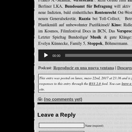
Bundesamt für Befragung
Berliner LKA,
will aktiv
Rentenrecht
neue Indizien, bald einheitliches
Ost-West
Razzia
neuen Generalsekretär,
bei Toll-Collect, Bet
Kino:
Plastikmüll auf unbewohnter Pazifikinsel/
Ridle
Verspre
im Kosmos, Filmfestival Docs in BCN, Das
Musik
Letzter Spieltag Bundesliga/
& gute Klänge:
Stoppok
Evelyn Künnecke, Family 5,
, Böhmermann.
Reproductor
de
00:00
audio
Reproducir en una nueva ventana
Descarg
Podcast:
|
This entry was posted on lunes, mayo 22nd, 2017 at 23:36 and is 
responses to this entry through the
RSS 2.0
feed. You can
leave a
site.
(no comments yet)
Leave a Reply
Name (required)