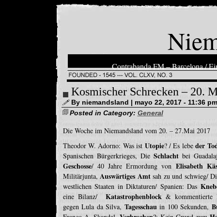
Niem
Contrabanda FM – Barcelona / Ein
Kosmischer Schrecken – 20. M
By niemandsland | mayo 22, 2017 - 11:36 p
Posted in Category:
General
Die Woche im Niemandsland vom 20. – 27.Mai 2017
Utopie
der To
Theodor W. Adorno: Was ist
? / Es lebe
Schlacht
Spanischen Bürgerkrieges, Die
bei Guadala
Geschosse
Elisabeth K
/ 40 Jahre Ermordung von
Auswärtiges Amt
Militärjunta,
sah zu und schwieg/ Di
Knebe
westlichen Staaten in Diktaturen/ Spanien: Das
Katastrophenblock
eine Bilanz/
& kommentierte 
Tagesschau
B
gegen Lula da Silva,
in 100 Sekunden,
Verbrechen
Ha
Franco A.-Skandal,
?: Kein Grund zum