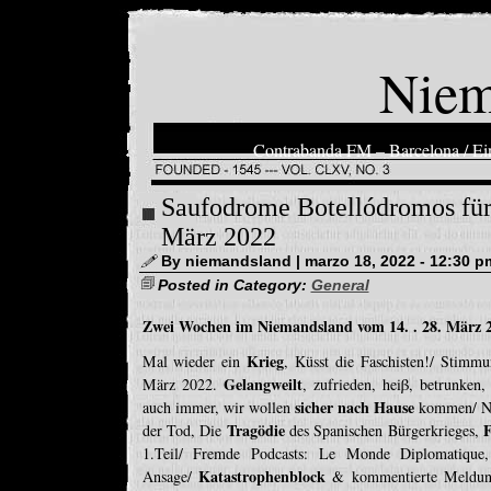
Niem
Contrabanda FM – Barcelona / Ein
Saufodrome Botellódromos für 
März 2022
By niemandsland | marzo 18, 2022 - 12:30 p
Posted in Category:
General
Zwei Wochen im Niemandsland vom 14. . 28. März 
Krieg
Mal wieder ein
, Küsst die Faschisten!/ Stimm
Gelangweilt
März 2022.
, zufrieden, heiβ, betrunken
sicher nach Hause
auch immer, wir wollen
kommen/ Ni
Tragödie
F
der Tod, Die
des Spanischen Bürgerkrieges,
1.Teil/ Fremde Podcasts: Le Monde Diplomatiqu
Katastrophenblock
Ansage/
& kommentierte Meldung