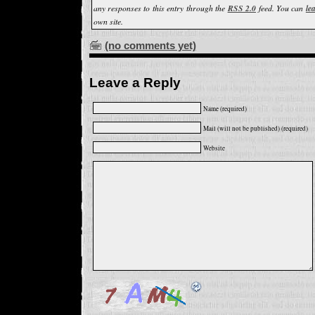
any responses to this entry through the
RSS 2.0
feed. You can
le
own site.
(no comments yet)
Leave a Reply
Name (required)
Mail (will not be published) (required)
Website