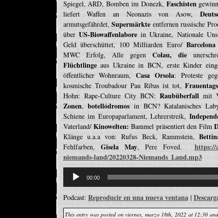
Faschisten
Spiegel, ARD, Bomben im Donezk,
gewinn
Deuts
liefert Waffen an Neonazis von Asow,
Supermärkte
armutsgefährdet,
entfernen russische Pro
US-Biowaffenlabore
über
in Ukraine, Nationale Uns
Barcelona
Geld überschüttet, 100 Milliarden Euro/
Colau, die
MWC Erfolg, Alle gegen
unerschro
Flüchtlinge
aus Ukraine in BCN, erste Kinder einge
Casa Orsola
öffentlicher Wohnraum,
: Proteste ge
Frauentag
kosmische Troubadour Pau Ribas ist tot,
Raubüberfall
Hohn: Rape-Culture City BCN:
mit 
Zonen
botellódromos
,
in BCN? Katalanisches Lab
Independ
Schiene im Europaparlament, Lehrerstreik,
Kinowelten:
D
Vaterland/
Bammel präsentiert den Film
Betti
Klänge u.a.a von: Rufus Beck, Rammstein,
Gisela May
https:/
Fehlfarben,
, Pere Foved.
niemands-land/20220328-Niemands_Land.mp3
Reproductor
de
00:00
audio
Reproducir en una nueva ventana
Descarg
Podcast:
|
This entry was posted on viernes, marzo 18th, 2022 at 12:30 and